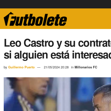
Leo Castro y su contrat
si alguien está interes
by
Guillermo Puerto
21/05/2024 20:28
in
Millonarios FC