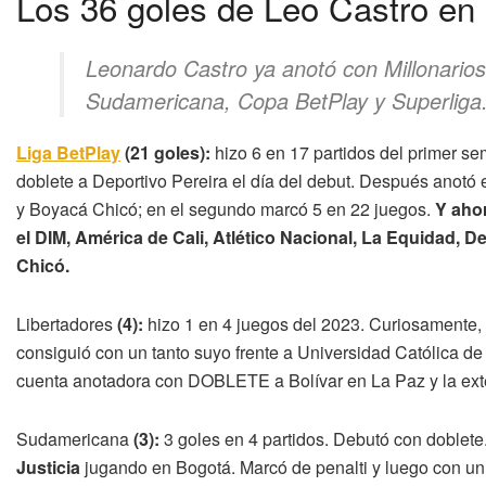
Los 36 goles de Leo Castro en 
Leonardo Castro ya anotó con Millonarios
Sudamericana, Copa BetPlay y Superliga
Liga BetPlay
(21 goles):
hizo 6 en 17 partidos del primer
doblete a Deportivo Pereira el día del debut. Después anotó 
y Boyacá Chicó; en el segundo marcó 5 en 22 juegos.
Y ahor
el DIM, América de Cali, Atlético Nacional, La Equidad, D
Chicó.
Libertadores
(4):
hizo 1 en 4 juegos del 2023. Curiosamente, 
consiguió con un tanto suyo frente a Universidad Católica d
cuenta anotadora con DOBLETE a Bolívar en La Paz y la exte
Sudamericana
(3):
3 goles en 4 partidos. Debutó con doblet
Justicia
jugando en Bogotá. Marcó de penalti y luego con un