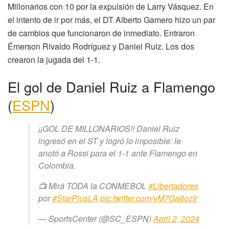
Millonarios con 10 por la expulsión de Larry Vásquez. En
el intento de ir por más, el DT Alberto Gamero hizo un par
de cambios que funcionaron de inmediato. Entraron
Émerson Rivaldo Rodríguez y Daniel Ruiz. Los dos
crearon la jugada del 1-1.
El gol de Daniel Ruiz a Flamengo
(
ESPN
)
¡¡GOL DE MILLONARIOS!! Daniel Ruiz
ingresó en el ST y logró lo imposible: le
anotó a Rossi para el 1-1 ante Flamengo en
Colombia.
📺 Mirá TODA la CONMEBOL
#Libertadores
por
#StarPlusLA
pic.twitter.com/vM7Ga8ozIr
— SportsCenter (@SC_ESPN)
April 2, 2024