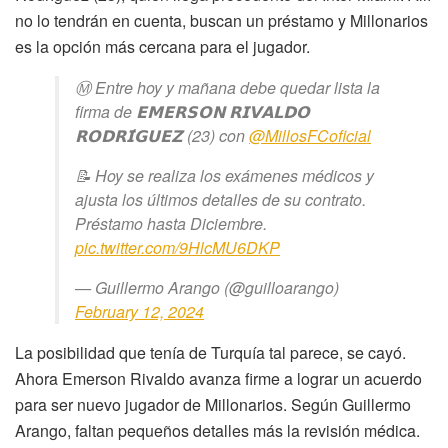
no lo tendrán en cuenta, buscan un préstamo y Millonarios
es la opción más cercana para el jugador.
Ⓜ️ Entre hoy y mañana debe quedar lista la
firma de 𝗘𝗠𝗘𝗥𝗦𝗢𝗡 𝗥𝗜𝗩𝗔𝗟𝗗𝗢
𝗥𝗢𝗗𝗥𝗜́𝗚𝗨𝗘𝗭 (23) con
@MillosFCoficial
📝 Hoy se realiza los exámenes médicos y
ajusta los últimos detalles de su contrato.
Préstamo hasta Diciembre.
pic.twitter.com/9HlcMU6DKP
— Guillermo Arango (@guilloarango)
February 12, 2024
La posibilidad que tenía de Turquía tal parece, se cayó.
Ahora Emerson Rivaldo avanza firme a lograr un acuerdo
para ser nuevo jugador de Millonarios. Según Guillermo
Arango, faltan pequeños detalles más la revisión médica.