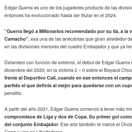
Edgar Guerra es uno de los jugadores producto de las divisi
entonces ha evolucionado hasta ser titular en el 2024.
“Guerra llegó a Millonarios recomendado por su tía, a la 
Camacho”
, esa una de las anécdotas que giran alrededor d
en las divisiones menores del cuadro Embajador y que ya lleva
Delantero con función de extremo, el debut de Edgar Guerra c
diciembre del 2020, en la victoria 2 – 0 sobre el Boyacá Chic
frente al Deportivo Cali, cuando en ese entonces el cam
partido el que definía al mejor para quedarse con un cu
penaltis.
A partir del año 2021, Edgar Guerra comenzó a tener más mi
compromisos de Liga y dos de Copa. Su primer gol como p
del conjunto Embajador
. Ese año también le marcó el Once
Copa y uno en Libertadores.