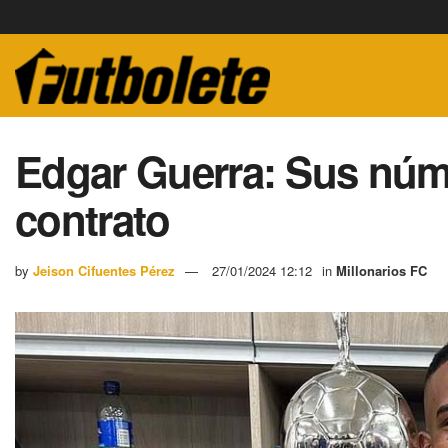
Edgar Guerra: Sus núme
contrato
by
Jeison Cifuentes Pérez
27/01/2024 12:12
in
Millonarios FC