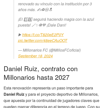
renovado su vínculo con la institución por 3
años más. ✍️⚽️Ⓜ️🔝
¡El 1️⃣8️⃣ seguirá haciendo magia con la azul
puesta! 🪄✨⚽️💙 ¡Dale Dani!
▶️
https://t.co/T820eE2P0Y
pic.twitter.com/48eeCAuOOT
— Millonarios FC (@MillosFCoficial)
September 18, 2024
Daniel Ruiz, contrato con
Millonarios hasta 2027
Esta renovación representa un paso importante para
Daniel Ruiz
y para el proyecto deportivo de Millonarios,
que apuesta por la continuidad de jugadores claves que
pueden marcar diferencia en el terreno de juego. Con su