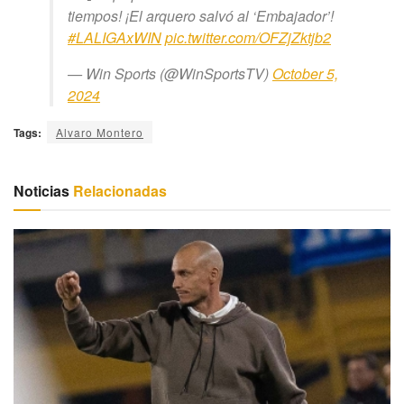
tiempos! ¡El arquero salvó al ‘Embajador’!
#LALIGAxWIN
pic.twitter.com/OFZjZktjb2
— Win Sports (@WinSportsTV)
October 5,
2024
Tags:
Alvaro Montero
Noticias
Relacionadas