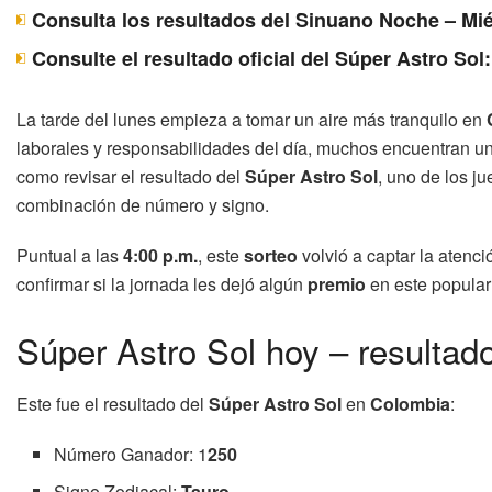
Consulta los resultados del Sinuano Noche – Mié
Consulte el resultado oficial del Súper Astro Sol
La tarde del lunes empieza a tomar un aire más tranquilo en
laborales y responsabilidades del día, muchos encuentran u
como revisar el resultado del
Súper Astro Sol
, uno de los j
combinación de número y signo.
Puntual a las
4:00 p.m.
, este
sorteo
volvió a captar la atenc
confirmar si la jornada les dejó algún
premio
en este popula
Súper Astro Sol hoy – resultado
Este fue el resultado del
Súper Astro Sol
en
Colombia
:
Número Ganador: 1
250
Signo Zodiacal:
Tauro