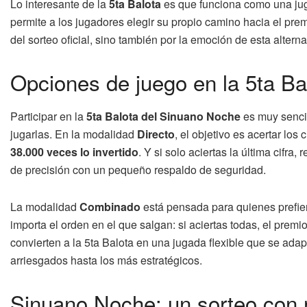
Lo interesante de la
5ta Balota
es que funciona como una juga
permite a los jugadores elegir su propio camino hacia el pre
del sorteo oficial, sino también por la emoción de esta alter
Opciones de juego en la 5ta Ba
Participar en la
5ta Balota del Sinuano Noche
es muy sencil
jugarlas. En la modalidad
Directo
, el objetivo es acertar lo
38.000 veces lo invertido
. Y si solo aciertas la última cifra
de precisión con un pequeño respaldo de seguridad.
La modalidad
Combinado
está pensada para quienes prefiere
importa el orden en el que salgan: si aciertas todas, el premi
convierten a la 5ta Balota en una jugada flexible que se adap
arriesgados hasta los más estratégicos.
Sinuano Noche: un sorteo con 