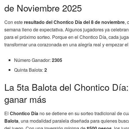
de Noviembre 2025
Con este
resultado del Chontico Día del 8 de noviembre
, 
semana lleno de expectativa. Algunos jugadores ya celebran
para el próximo sorteo. Porque en el Chontico Día, cada jug
transformar una corazonada en una alegría real y empezar el 
Número Ganador:
2305
Quinta Balota:
2
La 5ta Balota del Chontico Día:
ganar más
El
Chontico Día
no se detiene en su sorteo tradicional de cua
Balota
, una modalidad paralela diseñada para quienes bus
del juego. Con una inversión mínima de
$500 pesos
, los j