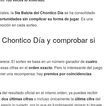
iales, la
5ta Balota del Chontico Día
se ha consolidado
rtunidades sin complicar su forma de jugar
. Es una
moción en cada sorteo.
 Chontico Día y comprobar si
parece. El sorteo se basa en un número ganador de
cuatro
 esas cifras en el
orden exacto
. Pero lo interesante del juego
tener una recompensa: hay
premios por coincidencias
s
del resultado oficial en el mismo orden, ya puedes recibir
s
dos últimas cifras
o incluso únicamente la
última cifra
del
según lo jugado, por lo que es fundamental revisar tu tiquete