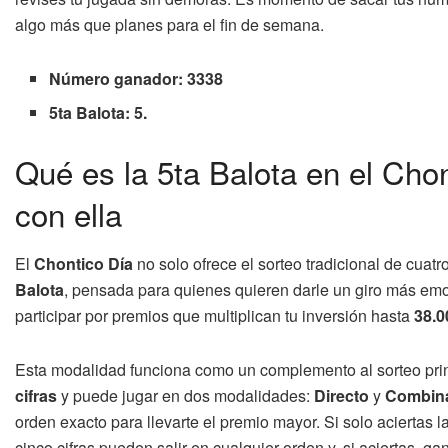
algo más que planes para el fin de semana.
Número ganador: 3338
5ta Balota: 5.
Qué es la 5ta Balota en el Ch
con ella
El
Chontico Día
no solo ofrece el sorteo tradicional de cuat
Balota
, pensada para quienes quieren darle un giro más em
participar por premios que multiplican tu inversión hasta
38.0
Esta modalidad funciona como un complemento al sorteo princip
cifras
y puede jugar en dos modalidades:
Directo
y
Combin
orden exacto para llevarte el premio mayor. Si solo aciertas l
cinco cifras pueden salir en cualquier orden y, si aciertas, g