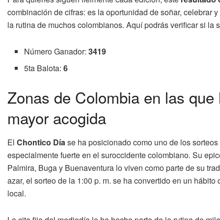
combinación de cifras: es la oportunidad de soñar, celebrar y
la rutina de muchos colombianos. Aquí podrás verificar si la 
Número Ganador:
3419
5ta Balota:
6
Zonas de Colombia en las que l
mayor acogida
El
Chontico Día
se ha posicionado como uno de los sorteos 
especialmente fuerte en el suroccidente colombiano. Su epic
Palmira, Buga y Buenaventura lo viven como parte de su tradi
azar, el sorteo de la 1:00 p. m. se ha convertido en un hábito
local.
La cita fija del mediodía lo ha hecho parte de la rutina de m