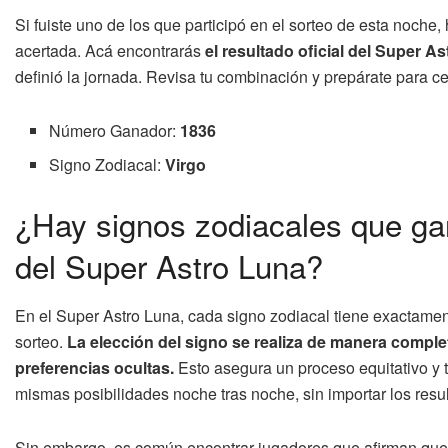
Si fuiste uno de los que participó en el sorteo de esta noche, 
acertada. Acá encontrarás
el resultado oficial del Super A
definió la jornada. Revisa tu combinación y prepárate para cel
Número Ganador:
1836
Signo Zodiacal:
Virgo
¿Hay signos zodiacales que ga
del Super Astro Luna?
En el Super Astro Luna, cada signo zodiacal tiene exactame
sorteo.
La elección del signo se realiza de manera complet
preferencias ocultas.
Esto asegura un proceso equitativo y 
mismas posibilidades noche tras noche, sin importar los resul
Sin embargo, es común encontrar jugadores que afirman que c