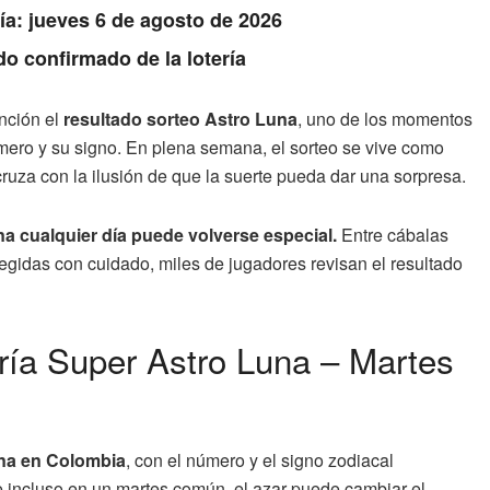
Día: jueves 6 de agosto de 2026
do confirmado de la lotería
ención el
resultado sorteo Astro Luna
, uno de los momentos
ero y su signo. En plena semana, el sorteo se vive como
cruza con la ilusión de que la suerte pueda dar una sorpresa.
na cualquier día puede volverse especial.
Entre cábalas
egidas con cuidado, miles de jugadores revisan el resultado
ería Super Astro Luna – Martes
na en Colombia
, con el número y el signo zodiacal
e incluso en un martes común, el azar puede cambiar el