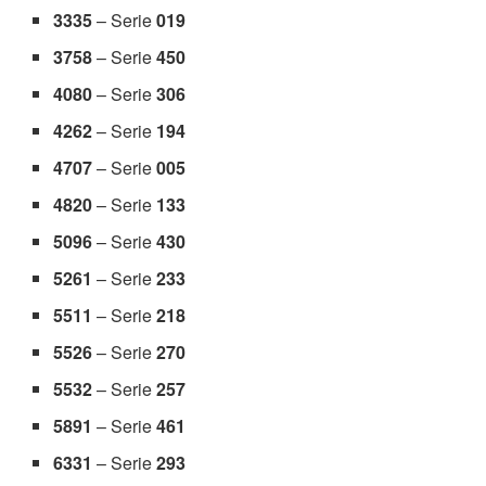
3335
– Serie
019
3758
– Serie
450
4080
– Serie
306
4262
– Serie
194
4707
– Serie
005
4820
– Serie
133
5096
– Serie
430
5261
– Serie
233
5511
– Serie
218
5526
– Serie
270
5532
– Serie
257
5891
– Serie
461
6331
– Serie
293