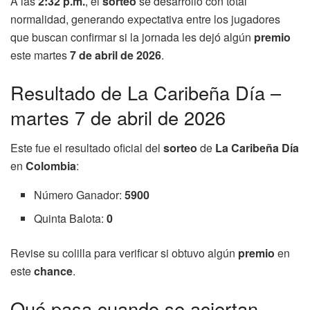
A las
2:32 p.m.
, el
sorteo
se desarrolló con total
normalidad, generando expectativa entre los jugadores
que buscan confirmar si la jornada les dejó algún
premio
este martes
7 de abril de 2026
.
Resultado de La Caribeña Día –
martes 7 de abril de 2026
Este fue el resultado oficial del
sorteo
de
La Caribeña Día
en
Colombia
:
Número Ganador:
5900
Quinta Balota:
0
Revise su colilla para verificar si obtuvo algún
premio
en
este
chance
.
Qué pasa cuando se aciertan