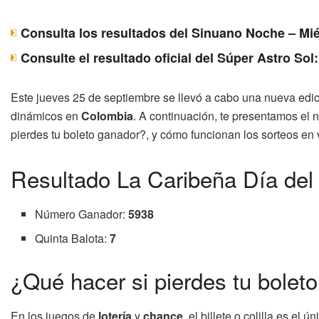
Consulta los resultados del Sinuano Noche – Mié
Consulte el resultado oficial del Súper Astro Sol
Este jueves 25 de septiembre se llevó a cabo una nueva edi
dinámicos en
Colombia
. A continuación, te presentamos el 
pierdes tu boleto ganador?, y cómo funcionan los sorteos en vi
Resultado La Caribeña Día del
Número Ganador:
5938
Quinta Balota:
7
¿Qué hacer si pierdes tu bolet
En los juegos de
lotería
y
chance
, el billete o colilla es e