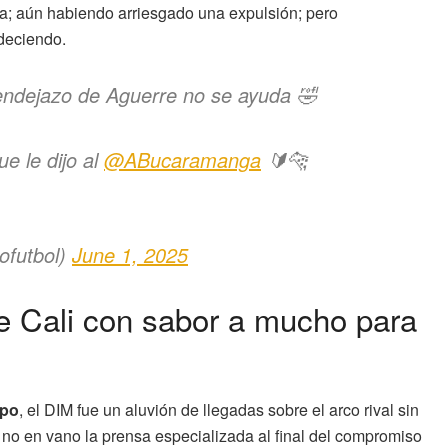
ica; aún habiendo arriesgado una expulsión; pero
adeciendo.
endejazo de Aguerre no se ayuda 🤣
ue le dijo al
@ABucaramanga
🔰🐆
ofutbol)
June 1, 2025
 Cali con sabor a mucho para
epo
, el DIM fue un aluvión de llegadas sobre el arco rival sin
o; no en vano la prensa especializada al final del compromiso