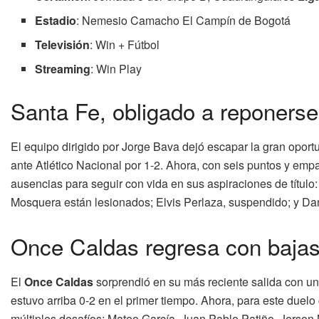
Estadio
: Nemesio Camacho El Campín de Bogotá
Televisión
: Win + Fútbol
Streaming
: Win Play
Santa Fe, obligado a reponers
El equipo dirigido por Jorge Bava dejó escapar la gran oportun
ante Atlético Nacional por 1-2. Ahora, con seis puntos y empa
ausencias para seguir con vida en sus aspiraciones de título
Mosquera están lesionados; Elvis Perlaza, suspendido; y Dani
Once Caldas regresa con baja
El
Once Caldas
sorprendió en su más reciente salida con un
estuvo arriba 0-2 en el primer tiempo. Ahora, para este duelo
múltiples desafíos: Mateo García, Juan Pablo Patiño, Jerson 