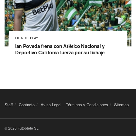
LIGA BETPLAY
Ian Poveda frena con Atlético Nacional y
Deportivo Cali toma fuerza por su fichaje
Staff
Contacto
Aviso Legal – Términos y Condiciones
Sitemap
© 2026 Futbolete SL