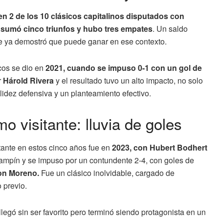
 en 2 de los 10 clásicos capitalinos disputados con
l sumó cinco triunfos y hubo tres empates
. Un saldo
que ya demostró que puede ganar en ese contexto.
icos se dio en
2021, cuando se impuso 0-1 con un gol de
r
Hárold Rivera
y el resultado tuvo un alto impacto, no solo
olidez defensiva y un planteamiento efectivo.
o visitante: lluvia de goles
tante en estos cinco años fue en
2023, con Hubert Bodhert
 Campín y se impuso por un contundente 2-4, con goles de
son Moreno.
Fue un clásico inolvidable, cargado de
 previo.
legó sin ser favorito pero terminó siendo protagonista en un