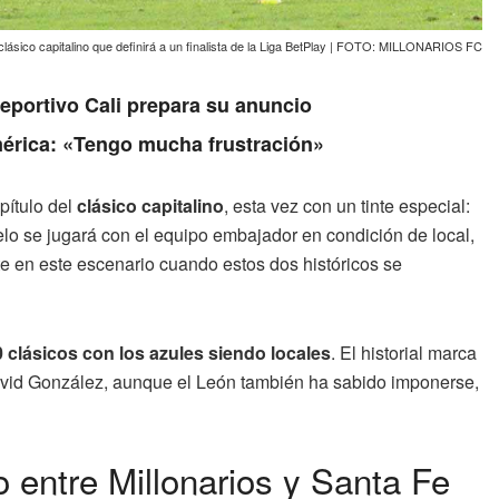
 clásico capitalino que definirá a un finalista de la Liga BetPlay | FOTO: MILLONARIOS FC
Deportivo Cali prepara su anuncio
érica: «Tengo mucha frustración»
pítulo del
clásico capitalino
, esta vez con un tinte especial:
lo se jugará con el equipo embajador en condición de local,
te en este escenario cuando estos dos históricos se
0 clásicos con los azules siendo locales
. El historial marca
David González, aunque el León también ha sabido imponerse,
o entre Millonarios y Santa Fe