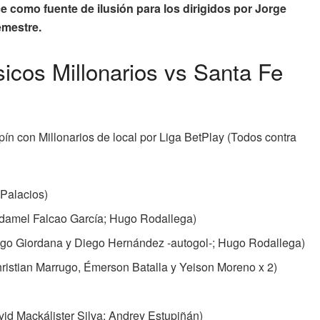
 como fuente de ilusión para los dirigidos por Jorge
emestre.
sicos Millonarios vs Santa Fe
pín con Millonarios de local por Liga BetPlay (Todos contra
 Palacios)
adamel Falcao García; Hugo Rodallega)
iago Giordana y Diego Hernández -autogol-; Hugo Rodallega)
hristian Marrugo, Émerson Batalla y Yeison Moreno x 2)
vid Mackálister Silva; Andrey Estupiñán)