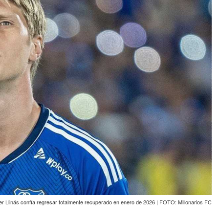
er Llinás confía regresar totalmente recuperado en enero de 2026 | FOTO: Millonarios FC