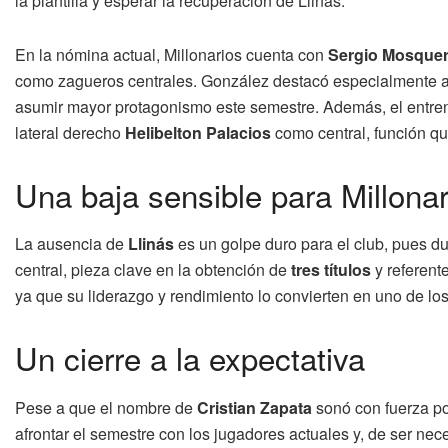
la plantilla y esperar la recuperación de Llinás.
En la nómina actual, Millonarios cuenta con
Sergio Mosque
como zagueros centrales. González destacó especialmente a
asumir mayor protagonismo este semestre. Además, el entrena
lateral derecho
Helibelton Palacios
como central, función qu
Una baja sensible para Millonar
La ausencia de
Llinás
es un golpe duro para el club, pues dur
central, pieza clave en la obtención de
tres títulos
y referente
ya que su liderazgo y rendimiento lo convierten en uno de los
Un cierre a la expectativa
Pese a que el nombre de
Cristian Zapata
sonó con fuerza por
afrontar el semestre con los jugadores actuales y, de ser nece