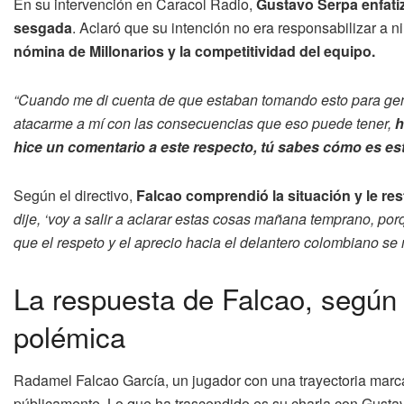
En su intervención en Caracol Radio,
Gustavo Serpa enfati
sesgada
. Aclaró que su intención no era responsabilizar a n
nómina de Millonarios y la competitividad del equipo.
“Cuando me di cuenta de que estaban tomando esto para gene
atacarme a mí con las consecuencias que eso puede tener,
h
hice un comentario a este respecto, tú sabes cómo es est
Según el directivo,
Falcao comprendió la situación y le res
dije, ‘voy a salir a aclarar estas cosas mañana temprano, p
que el respeto y el aprecio hacia el delantero colombiano se
La respuesta de Falcao, según 
polémica
Radamel Falcao García, un jugador con una trayectoria marc
públicamente. Lo que ha trascendido es su charla con Gustavo