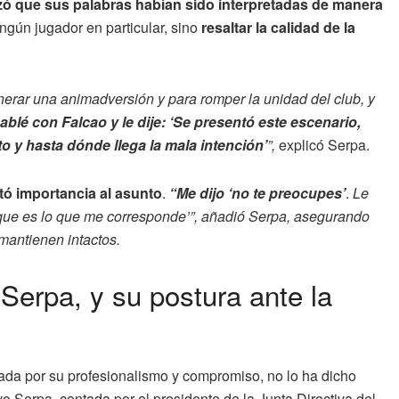
zó que sus palabras habían sido interpretadas de manera
ingún jugador en particular, sino
resaltar la calidad de la
rar una animadversión y para romper la unidad del club, y
ablé con Falcao y le dije: ‘Se presentó este escenario,
o y hasta dónde llega la mala intención’
”,
explicó Serpa.
tó importancia al asunto
.
“Me dijo ‘no te preocupes’
.
Le
orque es lo que me corresponde’”, añadió Serpa, asegurando
 mantienen intactos.
Serpa, y su postura ante la
ada por su profesionalismo y compromiso, no lo ha dicho
 Serpa, contada por el presidente de la Junta Directiva del