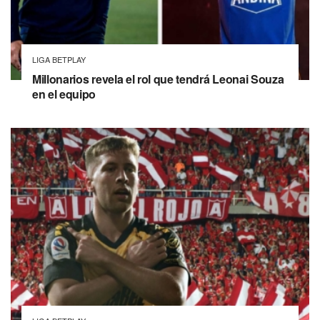
LIGA BETPLAY
Millonarios revela el rol que tendrá Leonai Souza
en el equipo