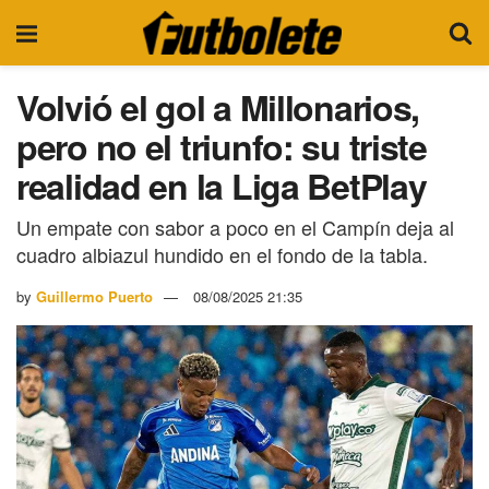
Volvió el gol a Millonarios,
pero no el triunfo: su triste
realidad en la Liga BetPlay
Un empate con sabor a poco en el Campín deja al
cuadro albiazul hundido en el fondo de la tabla.
by
Guillermo Puerto
08/08/2025 21:35