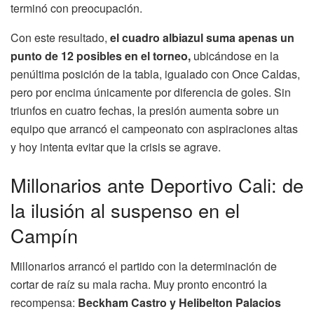
terminó con preocupación.
Con este resultado,
el cuadro albiazul suma apenas un
punto de 12 posibles en el torneo,
ubicándose en la
penúltima posición de la tabla, igualado con Once Caldas,
pero por encima únicamente por diferencia de goles. Sin
triunfos en cuatro fechas, la presión aumenta sobre un
equipo que arrancó el campeonato con aspiraciones altas
y hoy intenta evitar que la crisis se agrave.
Millonarios ante Deportivo Cali: de
la ilusión al suspenso en el
Campín
Millonarios arrancó el partido con la determinación de
cortar de raíz su mala racha. Muy pronto encontró la
recompensa:
Beckham Castro y Helibelton Palacios