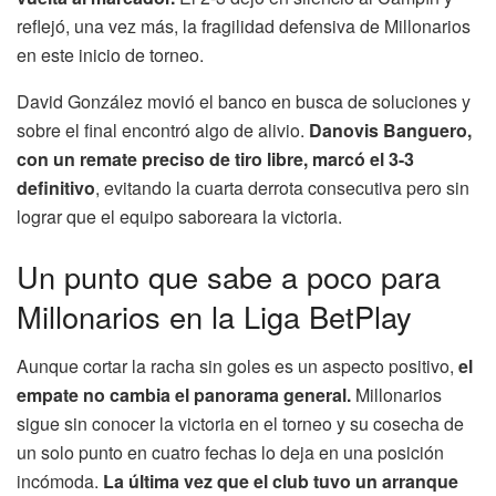
reflejó, una vez más, la fragilidad defensiva de Millonarios
en este inicio de torneo.
David González movió el banco en busca de soluciones y
sobre el final encontró algo de alivio.
Danovis Banguero,
con un remate preciso de tiro libre, marcó el 3-3
definitivo
, evitando la cuarta derrota consecutiva pero sin
lograr que el equipo saboreara la victoria.
Un punto que sabe a poco para
Millonarios en la Liga BetPlay
Aunque cortar la racha sin goles es un aspecto positivo,
el
empate no cambia el panorama general.
Millonarios
sigue sin conocer la victoria en el torneo y su cosecha de
un solo punto en cuatro fechas lo deja en una posición
incómoda.
La última vez que el club tuvo un arranque