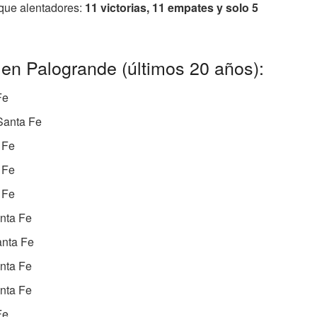
 que alentadores:
11 victorias, 11 empates y solo 5
 en Palogrande (últimos 20 años):
Fe
Santa Fe
 Fe
 Fe
 Fe
nta Fe
anta Fe
nta Fe
nta Fe
Fe