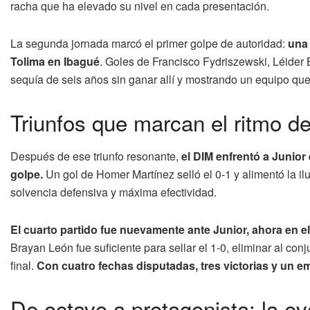
racha que ha elevado su nivel en cada presentación.
La segunda jornada marcó el primer golpe de autoridad:
una 
Tolima en Ibagué
. Goles de Francisco Fydriszewski, Léider 
sequía de seis años sin ganar allí y mostrando un equipo qu
Triunfos que marcan el ritmo d
Después de ese triunfo resonante,
el DIM enfrentó a Junior e
golpe.
Un gol de Homer Martínez selló el 0-1 y alimentó la il
solvencia defensiva y máxima efectividad.
El cuarto partido fue nuevamente ante Junior, ahora en el 
Brayan León fue suficiente para sellar el 1-0, eliminar al con
final.
Con cuatro fechas disputadas, tres victorias y un em
De octavo a protagonista: la e