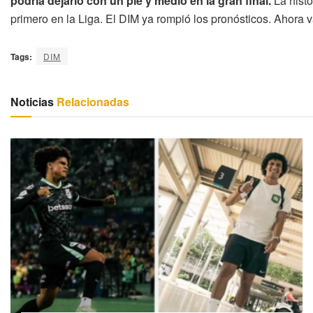
podría dejarlo con un pie y medio en la gran final.
La histo
primero en la Liga. El DIM ya rompió los pronósticos. Ahora v
Tags:
DIM
Noticias
Relacionadas