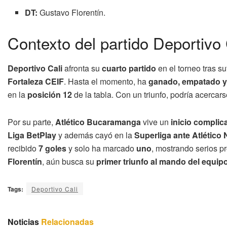
DT:
Gustavo Florentín.
Contexto del partido Deportivo
Deportivo Cali
afronta su
cuarto partido
en el torneo tras su
Fortaleza CEIF
. Hasta el momento, ha
ganado, empatado y
en la
posición 12
de la tabla. Con un triunfo, podría acercars
Por su parte,
Atlético Bucaramanga
vive un
inicio complic
Liga BetPlay
y además cayó en la
Superliga ante Atlético 
recibido
7 goles
y solo ha marcado
uno
, mostrando serios p
Florentín
, aún busca su
primer triunfo al mando del equip
Tags:
Deportivo Cali
Noticias
Relacionadas