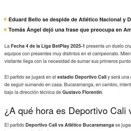
Eduard Bello se despide de Atlético Nacional y 
Tomás Ángel dejó una frase que preocupa en Am
La
Fecha 4 de la Liga BetPlay 2025-1
presenta un duelo cru
equipos con presentes muy distintos en el campeonato. Mientr
visitante llega con la necesidad de sumar sus primeros punto
El partido se jugará en el
estadio Deportivo Cali
y será una 
de seguir sumando en casa. Bucaramanga, en cambio, intenta
bajo la dirección técnica de
Gustavo Florentín
.
¿A qué hora es Deportivo Cal
El partido
Deportivo Cali vs Atlético Bucaramanga
se juga