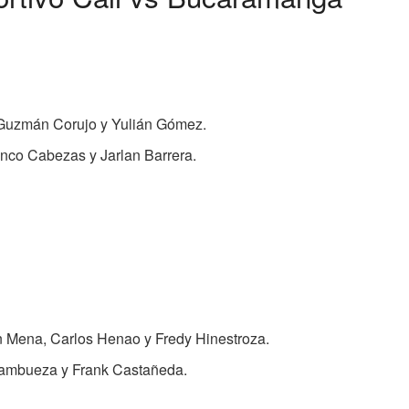
 Guzmán Corujo y Yulián Gómez.
anco Cabezas y Jarlan Barrera.
n Mena, Carlos Henao y Fredy Hinestroza.
 Sambueza y Frank Castañeda.