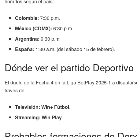
horarios según el país:
Colombia:
7:30 p.m.
México (CDMX):
6:30 p.m.
Argentina:
9:30 p.m.
España:
1:30 a.m. (del sábado 15 de febrero).
Dónde ver el partido Deportiv
El duelo de la Fecha 4 en la Liga BetPlay 2025-1 a disputarse
través de:
Televisión:
Win+ Fútbol
.
Streaming:
Win Play
.
Probables formaciones de Dep