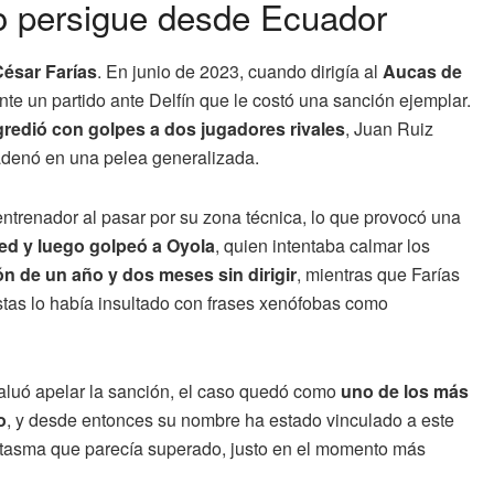
 lo persigue desde Ecuador
ésar Farías
. En junio de 2023, cuando dirigía al
Aucas de
nte un partido ante Delfín que le costó una sanción ejemplar.
gredió con golpes a dos jugadores rivales
, Juan Ruiz
adenó en una pelea generalizada.
trenador al pasar por su zona técnica, lo que provocó una
ped y luego golpeó a Oyola
, quien intentaba calmar los
n de un año y dos meses sin dirigir
, mientras que Farías
istas lo había insultado con frases xenófobas como
valuó apelar la sanción, el caso quedó como
uno de los más
o
, y desde entonces su nombre ha estado vinculado a este
fantasma que parecía superado, justo en el momento más