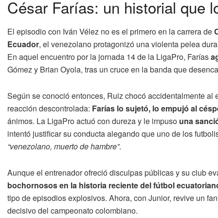
César Farías: un historial que
El episodio con Iván Vélez no es el primero en la carrera de
C
Ecuador
, el venezolano protagonizó una violenta pelea dura
En aquel encuentro por la jornada 14 de la LigaPro, Farías
a
Gómez y Brian Oyola, tras un cruce en la banda que desenc
Según se conoció entonces, Ruiz chocó accidentalmente al en
reacción descontrolada:
Farías lo sujetó, lo empujó al cés
ánimos. La LigaPro actuó con dureza y le impuso
una sanció
intentó justificar su conducta alegando que uno de los futbol
“venezolano, muerto de hambre”
.
Aunque el entrenador ofreció disculpas públicas y su club e
bochornosos en la historia reciente del fútbol ecuatorian
tipo de episodios explosivos. Ahora, con Junior, revive un 
decisivo del campeonato colombiano.