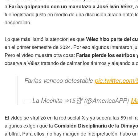
a
Farías golpeando con un manotazo a José Iván Vélez
, 
fue registrado justo en medio de una discusión airada entre l
desperdició.
Lo que más llamó la atención es que
Vélez hizo parte del c
en el primer semestre de 2024. Por eso algunos intentaron ju
Pero el video muestra otra cosa:
Farías pierde los estribos
observa a Vélez tratando de calmar los ánimos y alejando a 
Farías veneco detestable
pic.twitter.co
— La Mechita ⭐15🏆 (@AmericaAPP)
Ma
El video se viralizó en la red social X y ya supera las 59 mi
algunos exigen que la
Comisión Disciplinaria de la Dimayo
arbitral. Para ellos, no hay margen de interpretación: hubo u