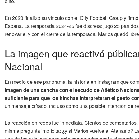
élite.
En 2023 finalizó su vínculo con el City Football Group y firm
España. La temporada 2024-25 fue discreta: jugó 25 partidos, 
renovarle, y con el cierre de la temporada, Marlos quedó libr
La imagen que reactivó pública
Nacional
En medio de ese panorama, la historia en Instagram que com
imagen de una cancha con el escudo de Atlético Nacional
suficiente para que los hinchas interpretaran el gesto c
un mensaje cifrado, incluso como una posible intención de re
La reacción en redes fue inmediata. Cientos de comentarios,
misma pregunta implícita: ¿y si Marlos vuelve al Atanasio? La
una de las publicaciones más comentadas por la hinchada en