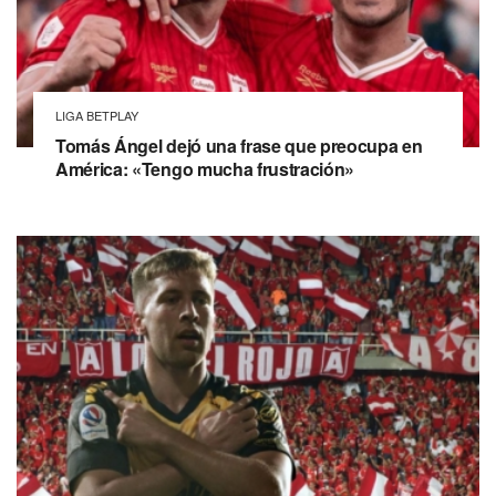
LIGA BETPLAY
Tomás Ángel dejó una frase que preocupa en
América: «Tengo mucha frustración»