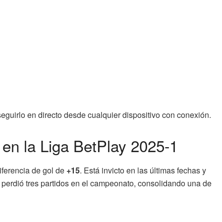
seguirlo en directo desde cualquier dispositivo con conexión.
 en la Liga BetPlay 2025-1
iferencia de gol de
+15
. Está invicto en las últimas fechas y
o perdió tres partidos en el campeonato, consolidando una de