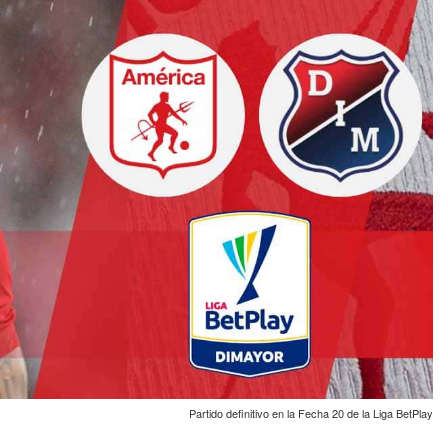
Partido definitivo en la Fecha 20 de la Liga BetPlay