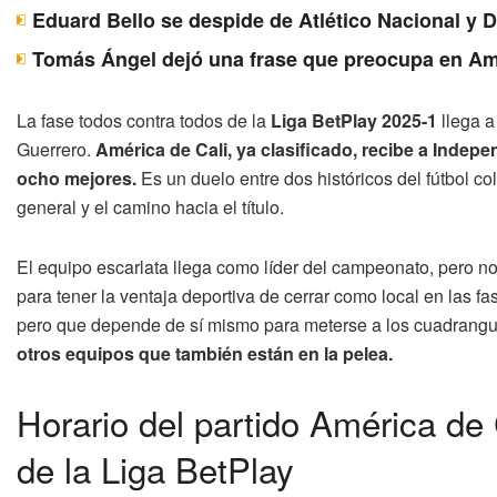
Eduard Bello se despide de Atlético Nacional y 
Tomás Ángel dejó una frase que preocupa en Am
La fase todos contra todos de la
Liga BetPlay 2025-1
llega a
Guerrero.
América de Cali, ya clasificado, recibe a Indepe
ocho mejores.
Es un duelo entre dos históricos del fútbol co
general y el camino hacia el título.
El equipo escarlata llega como líder del campeonato, pero no
para tener la ventaja deportiva de cerrar como local en las fas
pero que depende de sí mismo para meterse a los cuadrangu
otros equipos que también están en la pelea.
Horario del partido América de
de la Liga BetPlay