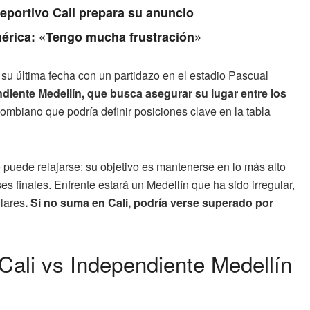
Deportivo Cali prepara su anuncio
érica: «Tengo mucha frustración»
 su última fecha con un partidazo en el estadio Pascual
ndiente Medellín, que busca asegurar su lugar entre los
lombiano que podría definir posiciones clave en la tabla
 puede relajarse: su objetivo es mantenerse en lo más alto
es finales. Enfrente estará un Medellín que ha sido irregular,
lares
. Si no suma en Cali, podría verse superado por
 Cali vs Independiente Medellín