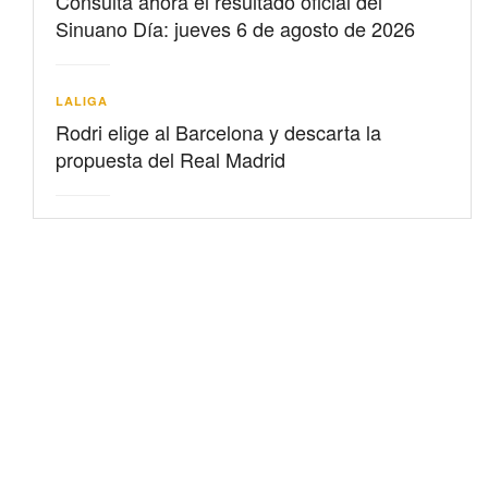
Consulta ahora el resultado oficial del
Sinuano Día: jueves 6 de agosto de 2026
LALIGA
Rodri elige al Barcelona y descarta la
propuesta del Real Madrid