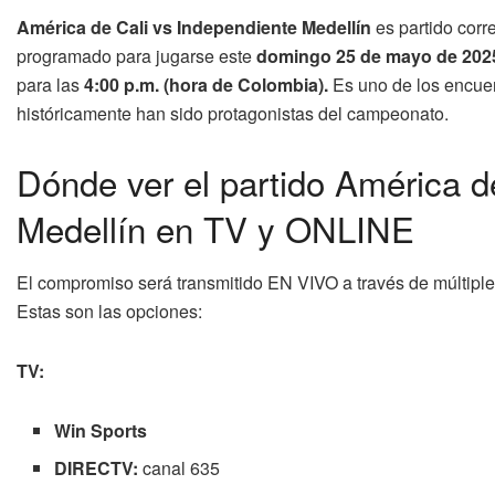
América de Cali vs Independiente Medellín
es partido corr
programado para jugarse este
domingo 25 de mayo de 202
para las
4:00 p.m. (hora de Colombia).
Es uno de los encuen
históricamente han sido protagonistas del campeonato.
Dónde ver el partido América d
Medellín en TV y ONLINE
El compromiso será transmitido EN VIVO a través de múltiples
Estas son las opciones:
TV:
Win Sports
DIRECTV:
canal 635