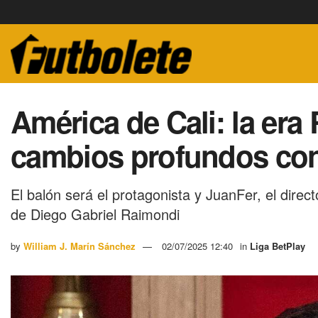
América de Cali: la er
cambios profundos con
El balón será el protagonista y JuanFer, el dire
de Diego Gabriel Raimondi
by
William J. Marín Sánchez
02/07/2025 12:40
in
Liga BetPlay