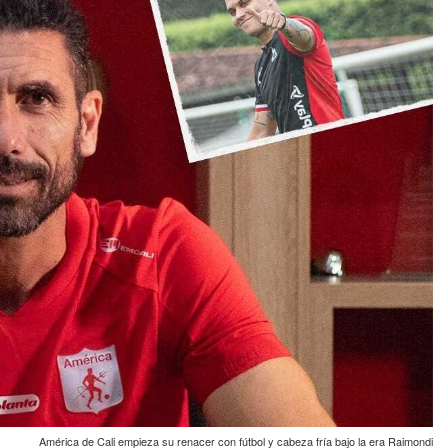
América de Cali empieza su renacer con fútbol y cabeza fría bajo la era Raimondi