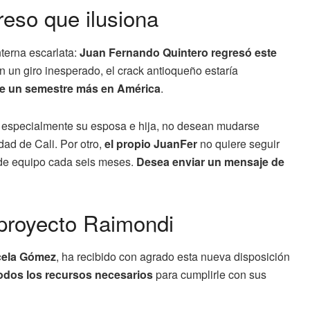
reso que ilusiona
nterna escarlata:
Juan Fernando Quintero regresó este
En un giro inesperado, el crack antioqueño estaría
e un semestre más en América
.
, especialmente su esposa e hija, no desean mudarse
ad de Cali. Por otro,
el propio JuanFer
no quiere seguir
 de equipo cada seis meses.
Desea enviar un mensaje de
 proyecto Raimondi
rcela Gómez
, ha recibido con agrado esta nueva disposición
todos los recursos necesarios
para cumplirle con sus