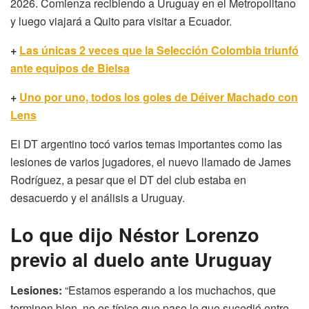
2026. Comienza recibiendo a Uruguay en el Metropolitano
y luego viajará a Quito para visitar a Ecuador.
+
Las únicas 2 veces que la Selección Colombia triunfó
ante equipos de Bielsa
+
Uno por uno, todos los goles de Déiver Machado con
Lens
El DT argentino tocó varios temas importantes como las
lesiones de varios jugadores, el nuevo llamado de James
Rodríguez, a pesar que el DT del club estaba en
desacuerdo y el análisis a Uruguay.
Lo que dijo Néstor Lorenzo
previo al duelo ante Uruguay
Lesiones:
“Estamos esperando a los muchachos, que
terminen bien, no es típico que pase lo que sucedió entre