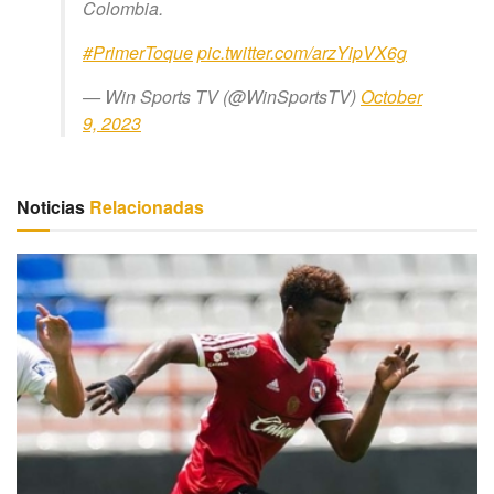
Colombia.
#PrimerToque
pic.twitter.com/arzYipVX6g
— Win Sports TV (@WinSportsTV)
October
9, 2023
Noticias
Relacionadas