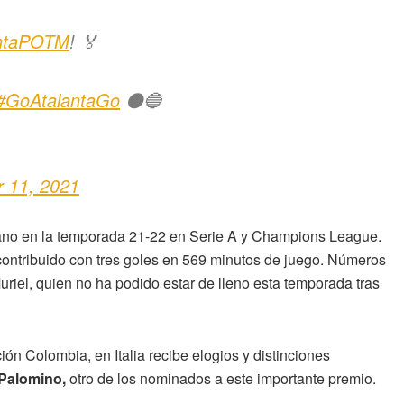
antaPOTM
! 🏅
#GoAtalantaGo
⚫️🔵
r 11, 2021
aliano en la temporada 21-22 en Serie A y Champions League.
 contribuido con tres goles en 569 minutos de juego. Números
riel, quien no ha podido estar de lleno esta temporada tras
ón Colombia, en Italia recibe elogios y distinciones
 Palomino,
otro de los nominados a este importante premio.