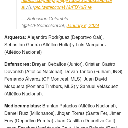
https://t.co/geerj2gmjq
#TodosSomosColombi
a
🇨🇴
pic.twitter.com/tWuFDYuR4e
— Selección Colombia
(@FCFSeleccionCol)
January 5, 2024
Arqueros:
Alejandro Rodríguez (Deportivo Cali),
Sebastián Guerra (Atlético Huila) y Luis Marquínez
(Atlético Nacional)
Defensores:
Brayan Ceballos (Junior), Cristian Castro
Devenish (Atlético Nacional), Devan Tanton (Fulham, ING),
Fernando Álvarez (CF Montreal, MLS), Juan David
Mosquera (Portland Timbers, MLS) y Samuel Velásquez
(Atlético Nacional).
Mediocampistas:
Brahian Palacios (Atlético Nacional),
Daniel Ruiz (Millonarios), Jhojan Torres (Santa Fe), Jímer
Fory (Deportivo Pereira), Juan Castilla (Deportivo Cali),
Josen Escobar (América de Cali), Nelson Palacio (Real