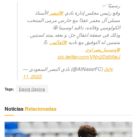
رسميًا ✅
وقع رئيس مجلس إدارة نادي ⁧
#النصر
⁩ الأستاذ
مسلي آل معمر عقدًا مع حارس مرمى المنتخب
الكولومبي وقائده، داڤيد اوسبينا 🤩
وذلك في صفقة انتقالٍ حرّ، و بعقد يمتد لسنتين .
⁩ 💪
#العالمي
متمنين له التوفيق مع ناديه ⁧
#اوسبينا_نصراوي
pic.twitter.com/VNn2Dd05wJ
— نادي النصر السعودي (@AlNassrFC)
July
11, 2022
Tags:
David Ospina
Noticias
Relacionadas