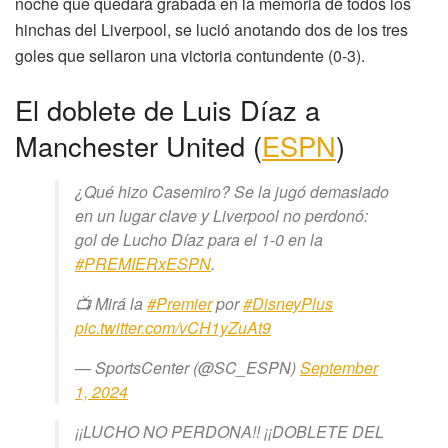
noche que quedará grabada en la memoria de todos los
hinchas del Liverpool, se lució anotando dos de los tres
goles que sellaron una victoria contundente (0-3).
El doblete de Luis Díaz a
Manchester United (
ESPN
)
¿Qué hizo Casemiro? Se la jugó demasiado
en un lugar clave y Liverpool no perdonó:
gol de Lucho Díaz para el 1-0 en la
#PREMIERxESPN
.
📺 Mirá la
#Premier
por
#DisneyPlus
pic.twitter.com/vCH1yZuAt9
— SportsCenter (@SC_ESPN)
September
1, 2024
¡¡LUCHO NO PERDONA!! ¡¡DOBLETE DEL