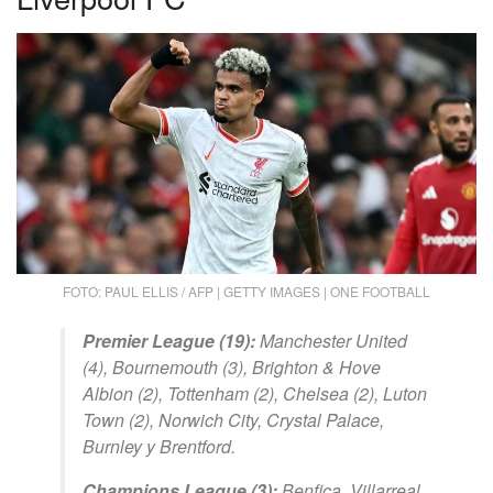
FOTO: PAUL ELLIS / AFP | GETTY IMAGES | ONE FOOTBALL
Premier League (19):
Manchester United
(4), Bournemouth (3), Brighton & Hove
Albion (2), Tottenham (2), Chelsea (2), Luton
Town (2), Norwich City, Crystal Palace,
Burnley y Brentford.
Champions League (3):
Benfica, Villarreal