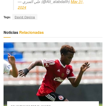
— علي العنزي (@Ali_alabdallh)
May 31,
2024
Tags:
David Ospina
Noticias
Relacionadas