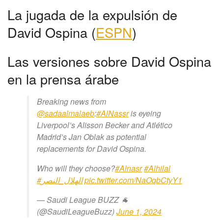
La jugada de la expulsión de
David Ospina (
ESPN
)
Las versiones sobre David Ospina
en la prensa árabe
Breaking news from
@sadaalmalaeb
:
#AlNassr
is eyeing
Liverpool’s Alisson Becker and Atlético
Madrid’s Jan Oblak as potential
replacements for David Ospina.
Who will they choose?
#Alnasr
#Alhilal
#الهلال_النصر
pic.twitter.com/NaOqbCtyY1
— Saudi League BUZZ 🐐
(@SaudiLeagueBuzz)
June 1, 2024