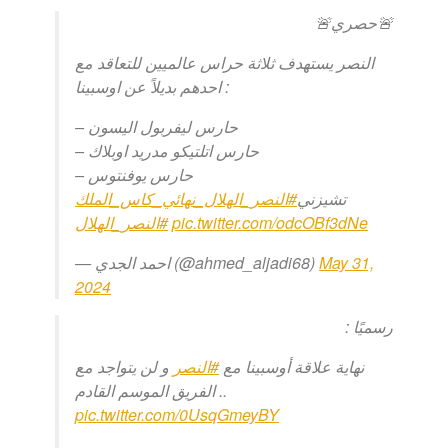
🚨حصري🚨
النصر يستهدف ثلاثة حراس عالميين للتعاقد مع
احدهم بديلاً عن اوسبينا :
– حارس ليفربول اليسون
– حارس اتلتيكو مدريد اوبلاك
– حارس يوفنتوس
تشيزني
#النصر_الهلال_نهائي_كاس_الملك
#النصر_الهلال
pic.twitter.com/odcOBf3dNe
— احمد الجدي (@ahmed_aljadi68)
May 31,
2024
رسميًا :
نهاية علاقة أوسبينا مع
#النصر
و لن يتواجد مع
الفريق الموسم القادم ..
pic.twitter.com/0UsqGmeyBY