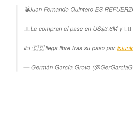
💣Juan Fernando Quintero ES REFUER
👉🏾Le compran el pase en US$3.6M y ✍🏾
ℹ️El 🇨🇴 llega libre tras su paso por
#Juni
— Germán García Grova (@GerGarciaG