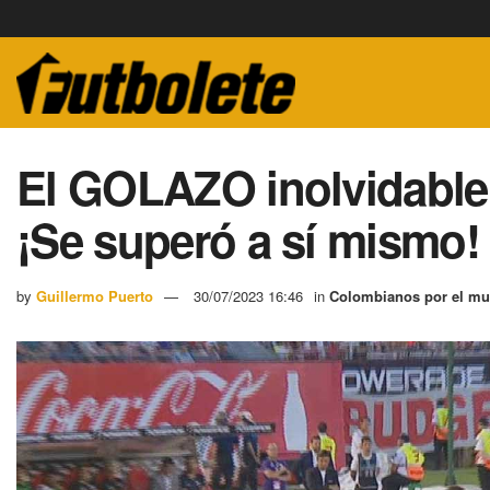
El GOLAZO inolvidable 
¡Se superó a sí mismo!
by
Guillermo Puerto
30/07/2023 16:46
in
Colombianos por el m