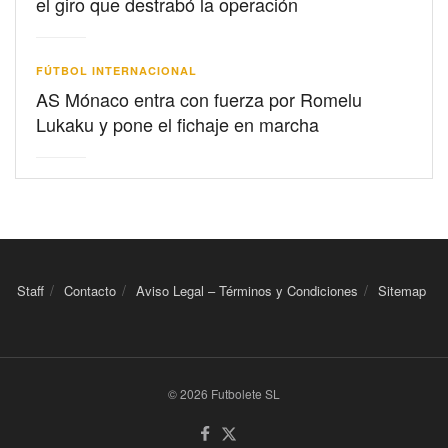
el giro que destrabó la operación
FÚTBOL INTERNACIONAL
AS Mónaco entra con fuerza por Romelu
Lukaku y pone el fichaje en marcha
Staff
Contacto
Aviso Legal – Términos y Condiciones
Sitemap
© 2026 Futbolete SL