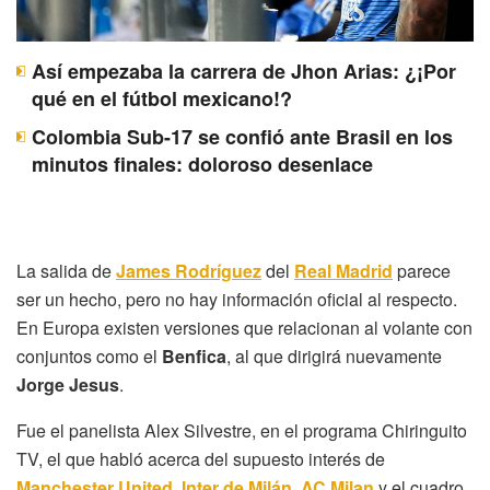
Así empezaba la carrera de Jhon Arias: ¿¡Por
qué en el fútbol mexicano!?
Colombia Sub-17 se confió ante Brasil en los
minutos finales: doloroso desenlace
La salida de
James Rodríguez
del
Real Madrid
parece
ser un hecho, pero no hay información oficial al respecto.
En Europa existen versiones que relacionan al volante con
conjuntos como el
Benfica
, al que dirigirá nuevamente
Jorge Jesus
.
Fue el panelista Alex Silvestre, en el programa Chiringuito
TV, el que habló acerca del supuesto interés de
Manchester United
,
Inter de Milán
,
AC Milan
y el cuadro