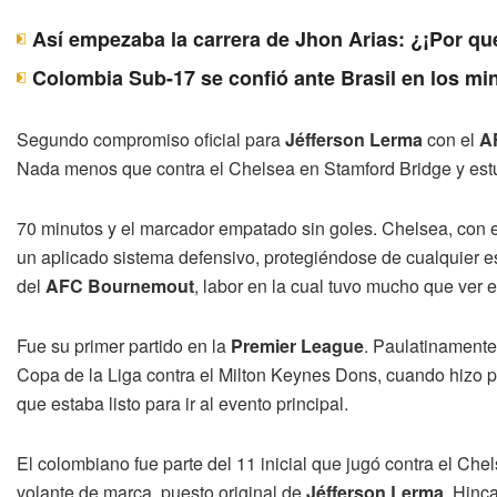
Así empezaba la carrera de Jhon Arias: ¿¡Por qu
Colombia Sub-17 se confió ante Brasil en los mi
Segundo compromiso oficial para
Jéfferson Lerma
con el
A
Nada menos que contra el Chelsea en Stamford Bridge y estu
70 minutos y el marcador empatado sin goles. Chelsea, con el 
un aplicado sistema defensivo, protegiéndose de cualquier e
del
AFC Bournemout
, labor en la cual tuvo mucho que ver
Fue su primer partido en la
Premier League
. Paulatinamente
Copa de la Liga contra el Milton Keynes Dons, cuando hizo pa
que estaba listo para ir al evento principal.
El colombiano fue parte del 11 inicial que jugó contra el C
volante de marca, puesto original de
Jéfferson Lerma
. Hinc