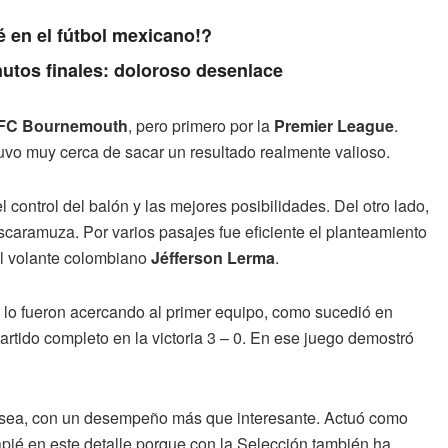
é en el fútbol mexicano!?
nutos finales: doloroso desenlace
FC Bournemouth
, pero primero por la
Premier League
.
vo muy cerca de sacar un resultado realmente valioso.
control del balón y las mejores posibilidades. Del otro lado,
scaramuza. Por varios pasajes fue eficiente el planteamiento
 el volante colombiano
Jéfferson Lerma
.
 lo fueron acercando al primer equipo, como sucedió en
rtido completo en la victoria 3 – 0. En ese juego demostró
helsea, con un desempeño más que interesante. Actuó como
apié en este detalle porque con la Selección también ha