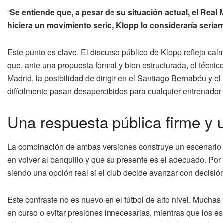
“
Se entiende que, a pesar de su situación actual, el Real 
hiciera un movimiento serio, Klopp lo consideraría seria
Este punto es clave. El discurso público de Klopp refleja ca
que, ante una propuesta formal y bien estructurada, el técnico
Madrid, la posibilidad de dirigir en el Santiago Bernabéu y el
difícilmente pasan desapercibidos para cualquier entrenador d
Una respuesta pública firme y 
La combinación de ambas versiones construye un escenario p
en volver al banquillo y que su presente es el adecuado. Por
siendo una opción real si el club decide avanzar con decisión
Este contraste no es nuevo en el fútbol de alto nivel. Mucha
en curso o evitar presiones innecesarias, mientras que los 