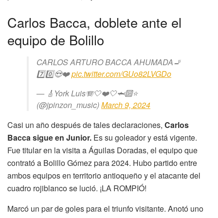
Carlos Bacca, doblete ante el
equipo de Bolillo
CARLOS ARTURO BACCA AHUMADA🚬
7️⃣0️⃣😍❤️
pic.twitter.com/GUo82LVGDo
— 🎸York Luis🪗🤍❤️🤍🦈🔟⭐️
(@jpinzon_music)
March 9, 2024
Casi un año después de tales declaraciones,
Carlos
Bacca sigue en Junior.
Es su goleador y está vigente.
Fue titular en la visita a Águilas Doradas, el equipo que
contrató a Bolillo Gómez para 2024. Hubo partido entre
ambos equipos en territorio antioqueño y el atacante del
cuadro rojiblanco se lució. ¡LA ROMPIÓ!
Marcó un par de goles para el triunfo visitante. Anotó uno