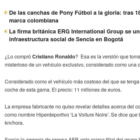
De las canchas de Pony Fútbol a la gloria: tras 1
marca colombiana
La firma británica ERG International Group se u
infraestructura social de Sencia en Bogotá
¿Lo compró
Cristiano Ronaldo
? Esa es la versión que toma
misterioso de un vehículo exclusivo, considerado como una o
Considerado como el vehículo más costoso del que se tenga 
coche de esta gama. El precio: 11 millones de euros.
La empresa fabricante no quiso revelar detalles acerca del co
como nombre Hiperdeportivo ‘La Voiture Noire’. Se dice que t
km/hora.
Según la agencia de prensa AFP, esta marca filial del grupo