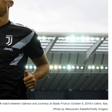
match between Udinese and Juventus at Stadio Friuli on October 6, 2018 in Udine, Italy.
(Photo by Alessandro Sabattini/Getty Images)