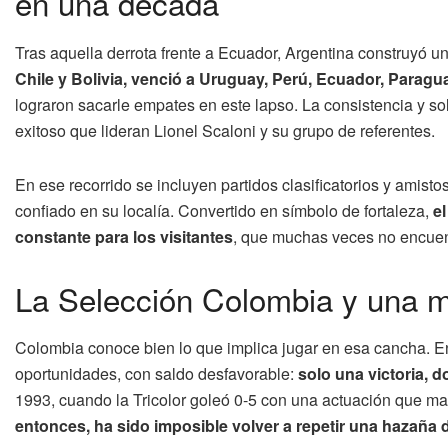
en una década
Tras aquella derrota frente a Ecuador, Argentina construyó u
Chile y Bolivia, venció a Uruguay, Perú, Ecuador, Paragu
lograron sacarle empates en este lapso. La consistencia y so
exitoso que lideran Lionel Scaloni y su grupo de referentes.
En ese recorrido se incluyen partidos clasificatorios y amis
confiado en su localía. Convertido en símbolo de fortaleza,
e
constante para los visitantes
, que muchas veces no encuent
La Selección Colombia y una mi
Colombia conoce bien lo que implica jugar en esa cancha. En
oportunidades, con saldo desfavorable:
solo una victoria, d
1993, cuando la Tricolor goleó 0-5 con una actuación que marc
entonces, ha sido imposible volver a repetir una hazaña d