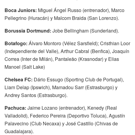
Boca Juniors:
Miguel Ángel Russo (entrenador), Marco
Pellegrino (Huracán) y Malcom Braida (San Lorenzo).
Borussia Dortmund:
Jobe Bellingham (Sunderland).
Botafogo:
Álvaro Montoro (Vélez Sarsfield); Cristhian Loor
(Independiente del Valle), Arthur Cabral (Benfica), Joaquín
Correa (Inter de Milán), Pantaleão (Krasnodar) y Elias
Manoel (Salt Lake)
Chelsea FC:
Dário Essugo (Sporting Club de Portugal),
Liam Delap (Ipswich), Mamadou Sarr (Estrasburgo) y
Andrey Santos (Estrasburgo).
Pachuca:
Jaime Lozano (entrenador), Kenedy (Real
Valladolid), Federico Pereira (Deportivo Toluca), Agustín
Palavecino (Club Necaxa) y José Castillo (Chivas de
Guadalajara).