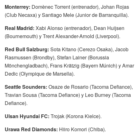
Monterrey:
Domènec Torrent (entrenador), Johan Rojas
(Club Necaxa) y Santiago Mele (Junior de Barranquilla).
Real Madrid:
Xabi Alonso (entrenador), Dean Huijsen
(Bournemouth) y Trent Alexander-Arnold (Liverpool).
Red Bull Salzburg:
Sota Kitano (Cerezo Osaka), Jacob
Rasmussen (Brondby), Stefan Lainer (Borussia
Mönchengladbach), Frans Krätzig (Bayern Múnich) y Amar
Dedic (Olympique de Marsella).
Seattle Sounders:
Osaze de Rosario (Tacoma Defiance),
Travian Sousa (Tacoma Defiance) y Leo Burney (Tacoma
Defiance).
Ulsan Hyundai FC:
Trojak (Korona Kielce).
Urawa Red Diamonds:
Hiiro Komori (Chiba).