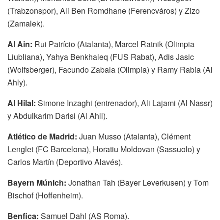
(Trabzonspor), Ali Ben Romdhane (Ferencváros) y Zizo
(Zamalek).
Al Ain:
Rui Patrício (Atalanta), Marcel Ratnik (Olimpia
Liubliana), Yahya Benkhaleq (FUS Rabat), Adis Jasic
(Wolfsberger), Facundo Zabala (Olimpia) y Ramy Rabia (Al
Ahly).
Al Hilal:
Simone Inzaghi (entrenador), Ali Lajami (Al Nassr)
y Abdulkarim Darisi (Al Ahli).
Atlético de Madrid:
Juan Musso (Atalanta), Clément
Lenglet (FC Barcelona), Horatiu Moldovan (Sassuolo) y
Carlos Martín (Deportivo Alavés).
Bayern Múnich:
Jonathan Tah (Bayer Leverkusen) y Tom
Bischof (Hoffenheim).
Benfica:
Samuel Dahl (AS Roma).