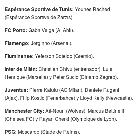
Espérance Sportive de Tunis:
Younes Rached
(Espérance Sportive de Zarzis).
FC Porto:
Gabri Veiga (Al Ahli).
Flamengo:
Jorginho (Arsenal).
Fluminense:
Yeferson Soteldo (Gremio).
Inter de Milán:
Christian Chivu (entrenador), Luis
Henrique (Marsella) y Petar Sucic (Dinamo Zagreb).
Juventus:
Pierre Kalulu (AC Milan), Daniele Rugani
(Ajax), Filip Kostic (Fenerbahçe) y Lloyd Kelly (Newcastle).
Manchester City:
Aït-Nouri (Wolves), Marcus Bettinelli
(Chelsea FC) y Rayan Cherki (Olympique de Lyon).
PSG:
Moscardo (Stade de Reims).