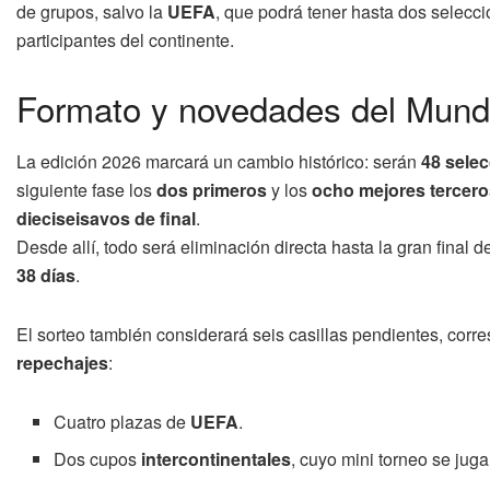
de grupos, salvo la
UEFA
, que podrá tener hasta dos selecc
participantes del continente.
Formato y novedades del Mund
La edición 2026 marcará un cambio histórico: serán
48 sele
siguiente fase los
dos primeros
y los
ocho mejores tercero
dieciseisavos de final
.
Desde allí, todo será eliminación directa hasta la gran final d
38 días
.
El sorteo también considerará seis casillas pendientes, cor
repechajes
:
Cuatro plazas de
UEFA
.
Dos cupos
intercontinentales
, cuyo mini torneo se ju