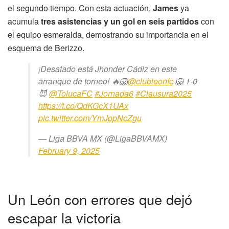
el segundo tiempo. Con esta actuación,
James
ya
acumula
tres asistencias y un gol en seis partidos
con
el equipo esmeralda, demostrando su importancia en el
esquema de Berizzo.
¡Desatado está Jhonder Cádiz en este
arranque de torneo! 🔥🦁
@clubleonfc
🦁 1-0
😈
@TolucaFC
#Jornada6
#Clausura2025
https://t.co/QdKGcX1UAx
pic.twitter.com/YmJppNcZgu
— Liga BBVA MX (@LigaBBVAMX)
February 9, 2025
Un León con errores que dejó
escapar la victoria