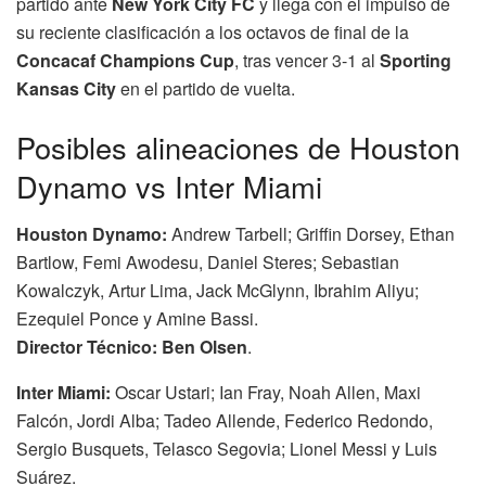
partido ante
New York City FC
y llega con el impulso de
su reciente clasificación a los octavos de final de la
Concacaf Champions Cup
, tras vencer 3-1 al
Sporting
Kansas City
en el partido de vuelta.
Posibles alineaciones de Houston
Dynamo vs Inter Miami
Houston Dynamo:
Andrew Tarbell; Griffin Dorsey, Ethan
Bartlow, Femi Awodesu, Daniel Steres; Sebastian
Kowalczyk, Artur Lima, Jack McGlynn, Ibrahim Aliyu;
Ezequiel Ponce y Amine Bassi.
Director Técnico: Ben Olsen
.
Inter Miami:
Oscar Ustari; Ian Fray, Noah Allen, Maxi
Falcón, Jordi Alba; Tadeo Allende, Federico Redondo,
Sergio Busquets, Telasco Segovia; Lionel Messi y Luis
Suárez.