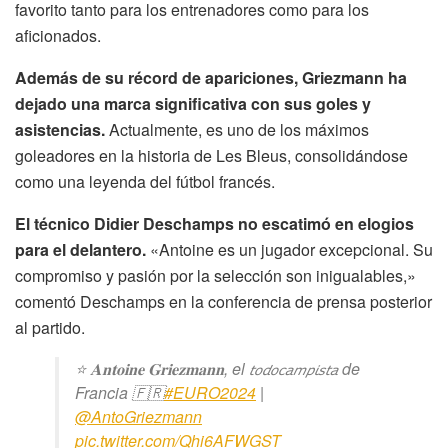
favorito tanto para los entrenadores como para los
aficionados.
Además de su récord de apariciones, Griezmann ha
dejado una marca significativa con sus goles y
asistencias.
Actualmente, es uno de los máximos
goleadores en la historia de Les Bleus, consolidándose
como una leyenda del fútbol francés.
El técnico Didier Deschamps no escatimó en elogios
para el delantero.
«Antoine es un jugador excepcional. Su
compromiso y pasión por la selección son inigualables,»
comentó Deschamps en la conferencia de prensa posterior
al partido.
⭐ 𝐀𝐧𝐭𝐨𝐢𝐧𝐞 𝐆𝐫𝐢𝐞𝐳𝐦𝐚𝐧𝐧, el 𝘵𝘰𝘥𝘰𝘤𝘢𝘮𝘱𝘪𝘴𝘵𝘢 de
Francia 🇫🇷
#EURO2024
|
@AntoGriezmann
pic.twitter.com/Qhi6AFWGST