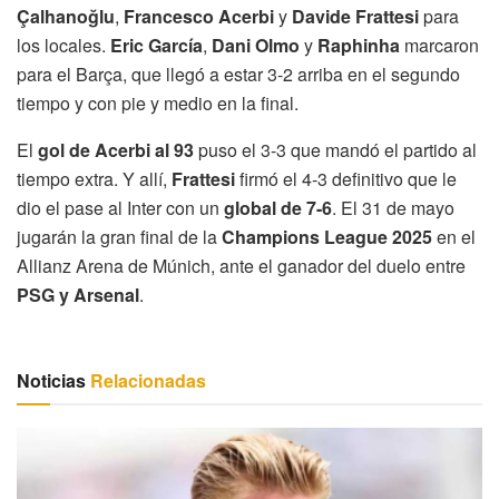
Çalhanoğlu
,
Francesco Acerbi
y
Davide Frattesi
para
los locales.
Eric García
,
Dani Olmo
y
Raphinha
marcaron
para el Barça, que llegó a estar 3-2 arriba en el segundo
tiempo y con pie y medio en la final.
El
gol de Acerbi al 93
puso el 3-3 que mandó el partido al
tiempo extra. Y allí,
Frattesi
firmó el 4-3 definitivo que le
dio el pase al Inter con un
global de 7-6
. El 31 de mayo
jugarán la gran final de la
Champions League 2025
en el
Allianz Arena de Múnich, ante el ganador del duelo entre
PSG y Arsenal
.
Noticias
Relacionadas