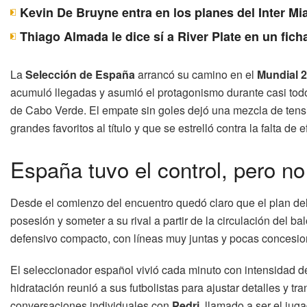
Kevin De Bruyne entra en los planes del Inter Mi
Thiago Almada le dice sí a River Plate en un fich
La
Selección de España
arrancó su camino en el
Mundial 
acumuló llegadas y asumió el protagonismo durante casi todo 
de Cabo Verde. El empate sin goles dejó una mezcla de tensi
grandes favoritos al título y que se estrelló contra la falta de 
España tuvo el control, pero no
Desde el comienzo del encuentro quedó claro que el plan de
posesión y someter a su rival a partir de la circulación del 
defensivo compacto, con líneas muy juntas y pocas concesio
El seleccionador español vivió cada minuto con intensidad d
hidratación reunió a sus futbolistas para ajustar detalles y t
conversaciones individuales con
Pedri
, llamado a ser el jug